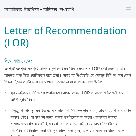
আমেরিকায় উচ্চশিক্ষা - অমিতের লেখালেখি
Letter of Recommendation
(LOR)
নিবো কার থেকে?
অবশ্যই অবশ্যই অবশ্যই আপনার সুপারভাইজর যিনি ছিলেন তার LOR নেয়া জরুরী। আর
আপনার কাজ নিয়ে ওয়াকিবহাল যারা তারা। সাধারণত পিএইচডি এর ক্ষেত্রে যিনি আপনার কোর্স
শিক্ষক ছিলেন তারটা নেয়া যেতে পারে। এক্ষেত্রে যা যা খেয়াল রাখা উচিৎ:
সুপারভাইজরের যদি ভালো পাবলিকেশন থাকে, তাহলে LOR ও আরো শক্তিশালী হবে
এটাই স্বাভাবিক।
কিন্তু আপনার সুপারভাইজরের যদি ভালো পাবলিকেশন নাও থাকে, তাহলে হতাশ হবার কোন
দরকার নেই। এর কারণটা হচ্ছে, ভালো পাবলিকেশন বা ভালো প্রোফাইল উন্নত
দেশগুলোতে বেশি হবে এটাই স্বাভাবিক। তার মানে এই না যে ভালো শিক্ষার্থী সব
আমেরিকায় ইউরোপে! ওরা এটা খুব ভালো মতো বুঝে, এবং চায় অন্য সব যায়গা থেকে